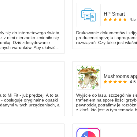
HP Smart
4.5
y się do internetowego świata,
Drukowanie dokumentów i zdjęć
 z nimi nierzadko zmieniło się
producenci sprzętu i oprogram
ktroniką. Dziś zdecydowanie
rozwiązań. Czy takie jest wła
lonych warunków. Aby ułatwić
plikacji - jedną z
Mushrooms ap
4.5
o Mi Fit - już prędzej. A to ta
Wyjście do lasu, szczególnie 
- obsługuje oryginalne opaski
trafieniem na spore ilości grzyb
 danymi w tych urządzeniach, a
pewnością potrafimy je rozróżn
z kimś, kto jest w tym temacie
aplikację? Cóż, sprawdzamy, c