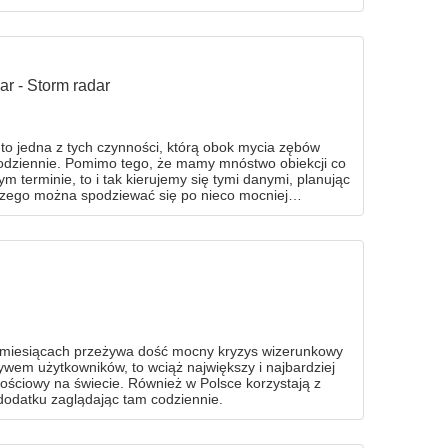
r - Storm radar
o jedna z tych czynności, którą obok mycia zębów
odziennie. Pomimo tego, że mamy mnóstwo obiekcji co
m terminie, to i tak kierujemy się tymi danymi, planując
Czego można spodziewać się po nieco mocniej
ścią dużo więcej, niż informacji o bieżącej
 miesiącach przeżywa dość mocny kryzys wizerunkowy
wem użytkowników, to wciąż największy i najbardziej
ościowy na świecie. Również w Polsce korzystają z
dodatku zaglądając tam codziennie.