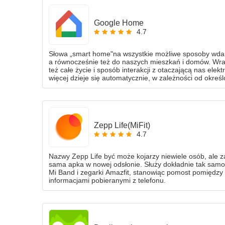
Google Home
4.7
Słowa „smart home"na wszystkie możliwe sposoby wdarł
a równocześnie też do naszych mieszkań i domów. Wraz
też całe życie i sposób interakcji z otaczającą nas ele
więcej dzieje się automatycznie, w zależności od okreś
nam poruszanie się w tych realiach, powstało mnóstwo a
najważniejszych pozostaje Google Home.
Zepp Life(MiFit)
4.7
Nazwy Zepp Life być może kojarzy niewiele osób, ale za t
sama apka w nowej odsłonie. Służy dokładnie tak samo 
Mi Band i zegarki Amazfit, stanowiąc pomost pomiędzy
informacjami pobieranymi z telefonu.