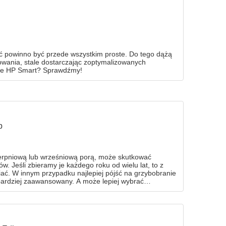
 powinno być przede wszystkim proste. Do tego dążą
owania, stale dostarczając zoptymalizowanych
śnie HP Smart? Sprawdźmy!
p
sierpniową lub wrześniową porą, może skutkować
ów. Jeśli zbieramy je każdego roku od wielu lat, to z
iać. W innym przypadku najlepiej pójść na grzybobranie
 bardziej zaawansowany. A może lepiej wybrać
zy takie rozwiązanie ma szanse na powodzenie!