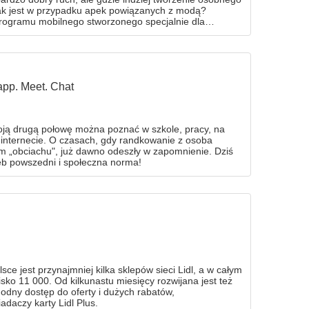
Jak jest w przypadku apek powiązanych z modą?
rogramu mobilnego stworzonego specjalnie dla
app. Meet. Chat
ją drugą połowę można poznać w szkole, pracy, na
w internecie. O czasach, gdy randkowanie z osoba
m „obciachu", już dawno odeszły w zapomnienie. Dziś
hleb powszedni i społeczna norma!
e jest przynajmniej kilka sklepów sieci Lidl, a w całym
lisko 11 000. Od kilkunastu miesięcy rozwijana jest też
godny dostęp do oferty i dużych rabatów,
adaczy karty Lidl Plus.