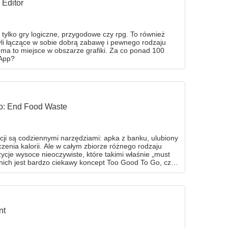
Editor
 tylko gry logiczne, przygodowe czy rpg. To również
zyli łączące w sobie dobrą zabawę i pewnego rodzaju
ma to miejsce w obszarze grafiki. Za co ponad 100
eApp?
o: End Food Waste
inicji są codziennymi narzędziami: apka z banku, ulubiony
czenia kalorii. Ale w całym zbiorze różnego rodzaju
zycje wysoce nieoczywiste, które takimi właśnie „must
ich jest bardzo ciekawy koncept Too Good To Go, czyli
 jedzenie przed wyrzuceniem.
nt