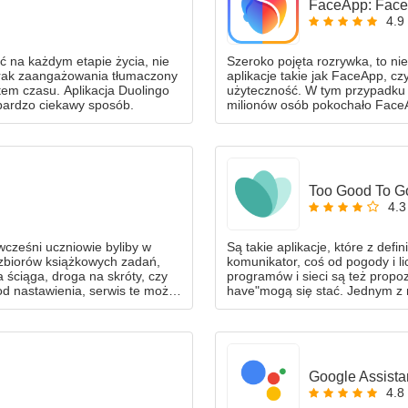
FaceApp: Face 
4.9
 na każdym etapie życia, nie
Szeroko pojęta rozrywka, to nie
brak zaangażowania tłumaczony
aplikacje takie jak FaceApp, c
ytem czasu. Aplikacja Duolingo
użyteczność. W tym przypadku 
 bardzo ciekawy sposób.
milionów osób pokochało Fac
Too Good To G
4.3
ówcześni uczniowie byliby w
Są takie aplikacje, które z def
 zbiorów książkowych zadań,
komunikator, coś od pogody i li
 ściąga, droga na skróty, czy
programów i sieci są też propo
d nastawienia, serwis te może
have"mogą się stać. Jednym z n
usługa mająca na celu ratować
Google Assista
4.8