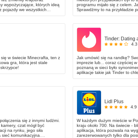
rmy wypożyczające, których ideą
programu mijało się z celem. 
az pojazdy we wszystkich
Sprawdźmy to na przykładzie p
ngach, placach, zatoczkach i
Reserved.
 firma TIER Mobility.
Tinder: Dating 
4.3
 się w świecie Minecrafta, ten z
Jak umówić się na randkę? Swo
owa gra, która jest stale
imprezie lub... coraz częściej 
 skrzypce!
poznaną w sieci było synonime
aplikacje takie jak Tinder to c
Lidl Plus
4.9
ołączenia się z innymi ludźmi.
W każdym dużym mieście w Polsc
 kamery, czat mógł być
kraju około 700. Na świecie - b
ji na rynku, jego siła
aplikacja, która pozwala na wy
na sieć komunikacyjna.
zarezerwowanych tylko dla posi