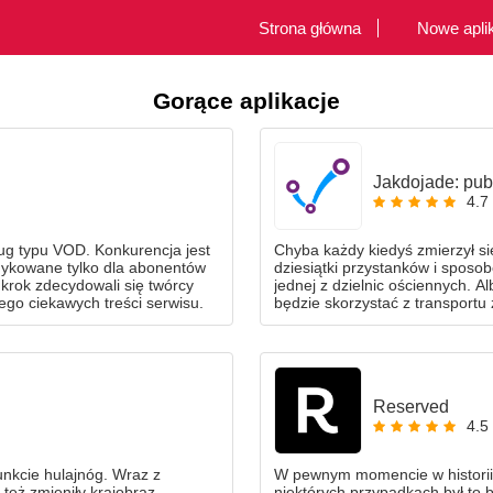
Strona główna
Nowe apli
Gorące aplikacje
Jakdojade: publ
4.7
sług typu VOD. Konkurencja jest
Chyba każdy kiedyś zmierzył s
dykowane tylko dla abonentów
dziesiątki przystanków i sposo
 krok zdecydowali się twórcy
jednej z dzielnic ościennych. Al
go ciekawych treści serwisu.
będzie skorzystać z transportu 
taksówki. Dawno temu te i inne 
później doczekał się świetnej a
Reserved
4.5
unkcie hulajnóg. Wraz z
W pewnym momencie w historii 
też zmieniły krajobraz
niektórych przypadkach był to 