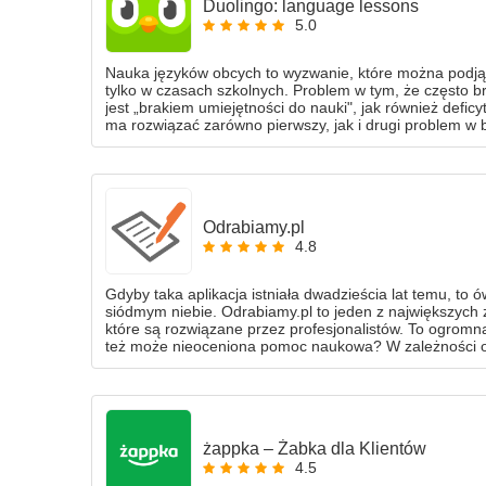
Duolingo: language lessons
5.0
Nauka języków obcych to wyzwanie, które można podjąć
tylko w czasach szkolnych. Problem w tym, że często 
jest „brakiem umiejętności do nauki", jak również defic
ma rozwiązać zarówno pierwszy, jak i drugi problem w
Odrabiamy.pl
4.8
Gdyby taka aplikacja istniała dwadzieścia lat temu, to 
siódmym niebie. Odrabiamy.pl to jeden z największych
które są rozwiązane przez profesjonalistów. To ogromna
też może nieoceniona pomoc naukowa? W zależności o
wnieść sporo dobrego!
żappka – Żabka dla Klientów
4.5