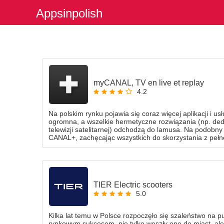
Appsinpolish
myCANAL, TV en live et replay
4.2
Na polskim rynku pojawia się coraz więcej aplikacji i u
ogromna, a wszelkie hermetyczne rozwiązania (np. de
telewizji satelitarnej) odchodzą do lamusa. Na podobny
CANAL+, zachęcając wszystkich do skorzystania z pełne
TIER Electric scooters
5.0
Kilka lat temu w Polsce rozpoczęło się szaleństwo na p
rynkowym sukcesem, nie tylko weszły one do miast, ale 