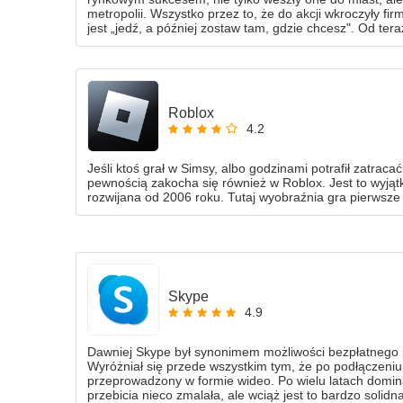
metropolii. Wszystko przez to, że do akcji wkroczyły fi
jest „jedź, a później zostaw tam, gdzie chcesz". Od ter
kolorach tęczy można obserwować na chodnikach, parki
skwerach - swoje trzy grosze w tym temacie dorzuca też
Roblox
4.2
Jeśli ktoś grał w Simsy, albo godzinami potrafił zatracać
pewnością zakocha się również w Roblox. Jest to wyjątk
rozwijana od 2006 roku. Tutaj wyobraźnia gra pierwsze
Skype
4.9
Dawniej Skype był synonimem możliwości bezpłatnego p
Wyróżniał się przede wszystkim tym, że po podłączeniu
przeprowadzony w formie wideo. Po wielu latach dominac
przebicia nieco zmalała, ale wciąż jest to bardzo solid