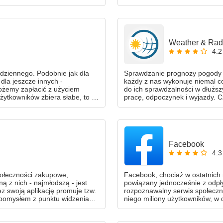
Weather & Rada
4.2
odziennego. Podobnie jak dla
Sprawdzanie prognozy pogody t
dla jeszcze innych -
każdy z nas wykonuje niemal c
możemy zapłacić z użyciem
do ich sprawdzalności w dłuższy
żytkowników zbiera słabe, to i
pracę, odpoczynek i wyjazdy. 
rozbudowanej aplikacji? Z pewno
temperaturze!
Facebook
4.3
społeczności zakupowe,
Facebook, chociaż w ostatnich
 z nich - najmłodszą - jest
powiązany jednocześnie z odpły
z swoją aplikację promuje tzw.
rozpoznawalny serwis społeczn
 pomysłem z punktu widzenia
niego miliony użytkowników, w 