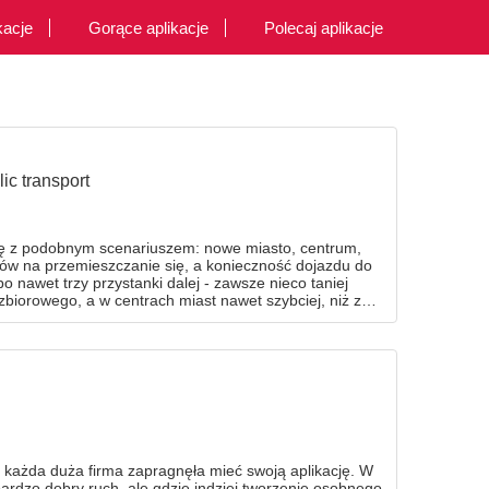
kacje
Gorące aplikacje
Polecaj aplikacje
ic transport
ię z podobnym scenariuszem: nowe miasto, centrum,
bów na przemieszczanie się, a konieczność dojazdu do
bo nawet trzy przystanki dalej - zawsze nieco taniej
zbiorowego, a w centrach miast nawet szybciej, niż z
problemy rozwiązali twórcy serwisu Jakdojade.pl, który
plikacji. Jakie ma ona funkcje?
każda duża firma zapragnęła mieć swoją aplikację. W
bardzo dobry ruch, ale gdzie indziej tworzenie osobnego