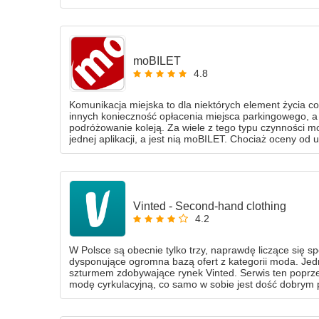
Sprawdźmy, co ta apka potrafi!
moBILET
4.8
Komunikacja miejska to dla niektórych element życia c
innych konieczność opłacenia miejsca parkingowego, a 
podróżowanie koleją. Za wiele z tego typu czynności 
jednej aplikacji, a jest nią moBILET. Chociaż oceny od u
tak warto rozważyć jego instalację!
Vinted - Second-hand clothing
4.2
W Polsce są obecnie tylko trzy, naprawdę liczące się 
dysponujące ogromna bazą ofert z kategorii moda. Jedną
szturmem zdobywające rynek Vinted. Serwis ten poprze
modę cyrkulacyjną, co samo w sobie jest dość dobrym
poszanowania zasobów ludzkich.